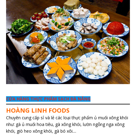
CỬA HÀNG THỰC PHẨM SẠCH ĐÀ NẴNG
HOÀNG LINH FOODS
Chuyên cung cấp sỉ và lẻ các loại thực phẩm ủ muối xông khói
như: gà ủ muối hoa tiêu, gà xông khói, lườn ngỗng nga xông
khói, giò heo xông khói, gà bó xôi....