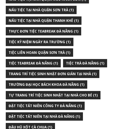
NẤU TIỆC TẠI NHÀ QUẬN SƠN TRÀ
(1)
NẤU TIỆC TẠI NHÀ QUẬN THANH KHÊ
(1)
THỰC ĐƠN TIỆC TEABREAK ĐÀ NẴNG
(1)
TIỆC KỶ NIỆM NGÀY RA TRƯỜNG
(1)
TIỆC LIÊN HOAN QUẬN SƠN TRÀ
(1)
TIỆC TEABREAK ĐÀ NẴNG
(1)
TIỆC TRÀ ĐÀ NẴNG
(1)
TRANG TRÍ TIỆC SINH NHẬT ĐƠN GIẢN TẠI NHÀ
(1)
TRƯỜNG ĐẠI HỌC BÁCH KHOA ĐÀ NẴNG
(1)
TỰ TRANG TRÍ TIỆC SINH NHẬT TẠI NHÀ CHO BÉ
(1)
ĐẶT TIỆC TẤT NIÊN CÔNG TY ĐÀ NẴNG
(1)
ĐẶT TIỆC TẤT NIÊN TẠI NHÀ ĐÀ NẴNG
(1)
ĐẬU HŨ XỐT CÀ CHUA
(1)