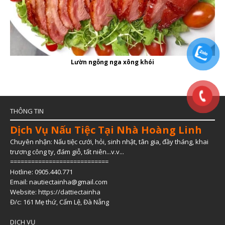
Lườn ngỗng nga xông khói
THÔNG TIN
Dịch Vụ Nấu Tiệc Tại Nhà Hoàng Linh
Chuyên nhận: Nấu tiệc cưới, hỏi, sinh nhật, tân gia, đầy tháng, khai
trương công ty, đám giỗ, tất niên...v.v...
============================
Hotline: 0905.440.771
Email: nautiectainha@gmail.com
Website:
https://dattiectainha
Đ/c: 161 Mẹ thứ, Cẩm Lệ, Đà Nẵng
DỊCH VỤ