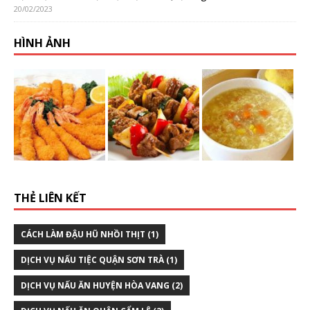
20/02/2023
HÌNH ẢNH
THẺ LIÊN KẾT
CÁCH LÀM ĐẬU HŨ NHỒI THỊT
(1)
DỊCH VỤ NẤU TIỆC QUẬN SƠN TRÀ
(1)
DỊCH VỤ NẤU ĂN HUYỆN HÒA VANG
(2)