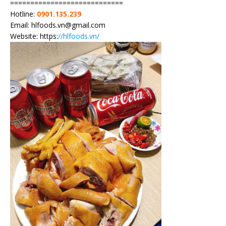
============================
Hotline:
0901.135.239
Email: hlfoods.vn@gmail.com
Website: https:
//hlfoods.vn/