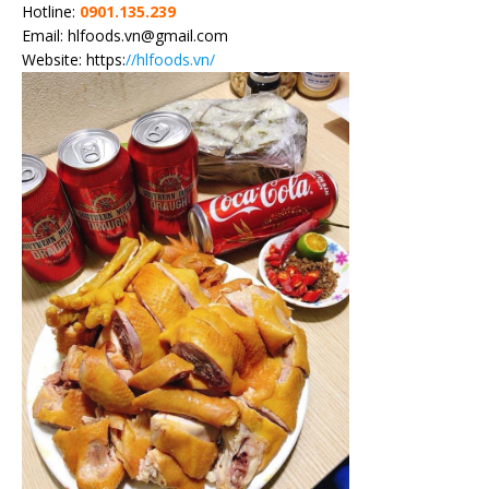
Hotline:
0901.135.239
Email: hlfoods.vn@gmail.com
Website: https:
//hlfoods.vn/