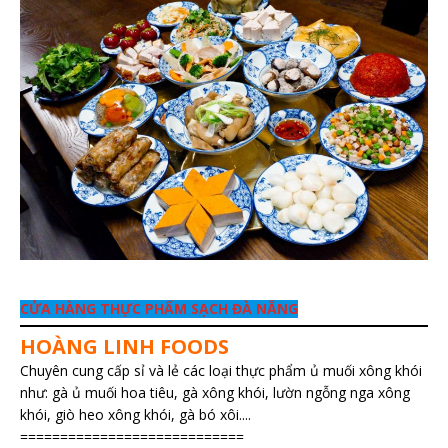
CỬA HÀNG THỰC PHẨM SẠCH ĐÀ NẴNG
HOÀNG LINH FOODS
Chuyên cung cấp sỉ và lẻ các loại thực phẩm ủ muối xông khói
như: gà ủ muối hoa tiêu, gà xông khói, lườn ngỗng nga xông
khói, giò heo xông khói, gà bó xôi....
============================