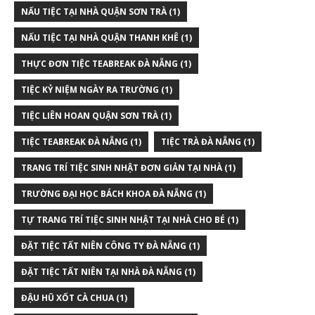
NẤU TIỆC TẠI NHÀ QUẬN SƠN TRÀ
(1)
NẤU TIỆC TẠI NHÀ QUẬN THANH KHÊ
(1)
THỰC ĐƠN TIỆC TEABREAK ĐÀ NẴNG
(1)
TIỆC KỶ NIỆM NGÀY RA TRƯỜNG
(1)
TIỆC LIÊN HOAN QUẬN SƠN TRÀ
(1)
TIỆC TEABREAK ĐÀ NẴNG
(1)
TIỆC TRÀ ĐÀ NẴNG
(1)
TRANG TRÍ TIỆC SINH NHẬT ĐƠN GIẢN TẠI NHÀ
(1)
TRƯỜNG ĐẠI HỌC BÁCH KHOA ĐÀ NẴNG
(1)
TỰ TRANG TRÍ TIỆC SINH NHẬT TẠI NHÀ CHO BÉ
(1)
ĐẶT TIỆC TẤT NIÊN CÔNG TY ĐÀ NẴNG
(1)
ĐẶT TIỆC TẤT NIÊN TẠI NHÀ ĐÀ NẴNG
(1)
ĐẬU HŨ XỐT CÀ CHUA
(1)