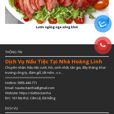
Lườn ngỗng nga xông khói
THÔNG TIN
Dịch Vụ Nấu Tiệc Tại Nhà Hoàng Linh
Chuyên nhận: Nấu tiệc cưới, hỏi, sinh nhật, tân gia, đầy tháng, khai
trương công ty, đám giỗ, tất niên...v.v...
============================
Hotline: 0905.440.771
Email: nautiectainha@gmail.com
Website:
https://dattiectainha
Đ/c: 161 Mẹ thứ, Cẩm Lệ, Đà Nẵng
DỊCH VỤ