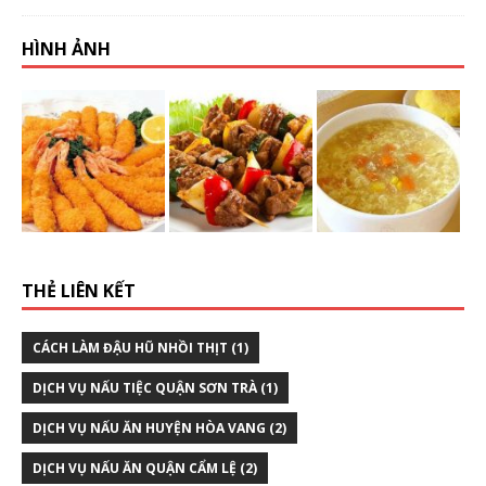
HÌNH ẢNH
THẺ LIÊN KẾT
CÁCH LÀM ĐẬU HŨ NHỒI THỊT
(1)
DỊCH VỤ NẤU TIỆC QUẬN SƠN TRÀ
(1)
DỊCH VỤ NẤU ĂN HUYỆN HÒA VANG
(2)
DỊCH VỤ NẤU ĂN QUẬN CẨM LỆ
(2)