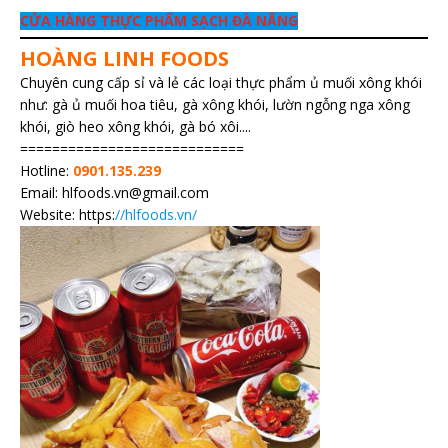
CỬA HÀNG THỰC PHẨM SẠCH ĐÀ NẴNG
HOÀNG LINH FOODS
Chuyên cung cấp sỉ và lẻ các loại thực phẩm ủ muối xông khói
như: gà ủ muối hoa tiêu, gà xông khói, lườn ngỗng nga xông
khói, giò heo xông khói, gà bó xôi....
============================
Hotline:
0901.135.239
Email: hlfoods.vn@gmail.com
Website: https:
//hlfoods.vn/