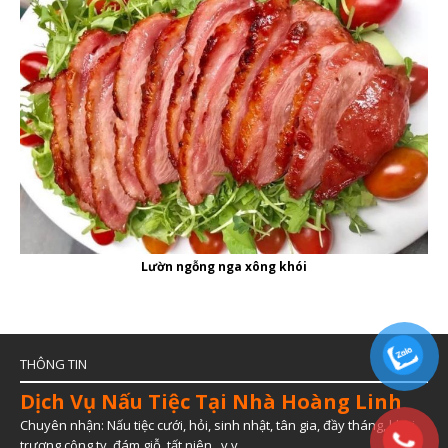
Lườn ngỗng nga xông khói
THÔNG TIN
Dịch Vụ Nấu Tiệc Tại Nhà Hoàng Linh
Chuyên nhận: Nấu tiệc cưới, hỏi, sinh nhật, tân gia, đầy tháng, khai
trương công ty, đám giỗ, tất niên...v.v...