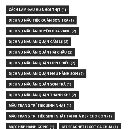
CÁCH LÀM ĐẬU HŨ NHỒI THỊT
(1)
DỊCH VỤ NẤU TIỆC QUẬN SƠN TRÀ
(1)
DỊCH VỤ NẤU ĂN HUYỆN HÒA VANG
(2)
DỊCH VỤ NẤU ĂN QUẬN CẨM LỆ
(2)
DỊCH VỤ NẤU ĂN QUẬN HẢI CHÂU
(2)
DỊCH VỤ NẤU ĂN QUẬN LIÊN CHIỂU
(2)
DỊCH VỤ NẤU ĂN QUẬN NGŨ HÀNH SƠN
(2)
DỊCH VỤ NẤU ĂN QUẬN SƠN TRÀ
(1)
DỊCH VỤ NẤU ĂN QUẬN THANH KHÊ
(2)
MẪU TRANG TRÍ TIỆC SINH NHẬT
(1)
MẪU TRANG TRÍ TIỆC SINH NHẬT TẠI NHÀ ĐẸP CHO CON
(1)
MỰC HẤP HÀNH GỪNG
(1)
MỲ SPAGHETTI XỐT CÀ CHUA
(1)