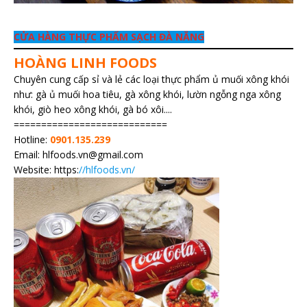
CỬA HÀNG THỰC PHẨM SẠCH ĐÀ NẴNG
HOÀNG LINH FOODS
Chuyên cung cấp sỉ và lẻ các loại thực phẩm ủ muối xông khói
như: gà ủ muối hoa tiêu, gà xông khói, lườn ngỗng nga xông
khói, giò heo xông khói, gà bó xôi....
============================
Hotline:
0901.135.239
Email: hlfoods.vn@gmail.com
Website: https:
//hlfoods.vn/