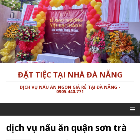
ĐẶT TIỆC TẠI NHÀ ĐÀ NẴNG
DỊCH VỤ NẤU ĂN NGON GIÁ RẺ TẠI ĐÀ NẴNG -
0905.440.771
dịch vụ nấu ăn quận sơn trà