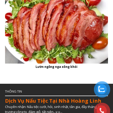
Lườn ngỗng nga xông khói
THÔNG TIN
Dịch Vụ Nấu Tiệc Tại Nhà Hoàng Linh
Chuyên nhận: Nấu tiệc cưới, hỏi, sinh nhật, tân gia, đầy tháng, khai
trương công ty, đám giỗ, tất niên...v.v...