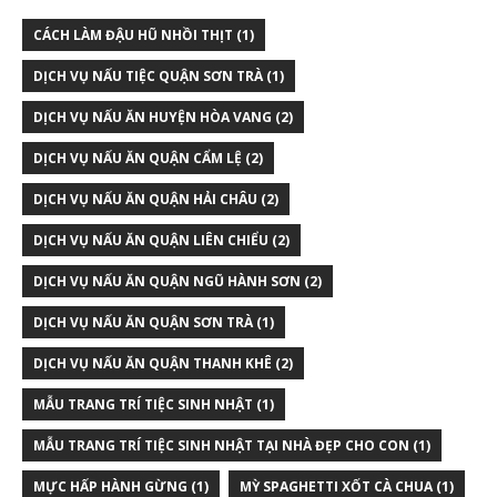
CÁCH LÀM ĐẬU HŨ NHỒI THỊT
(1)
DỊCH VỤ NẤU TIỆC QUẬN SƠN TRÀ
(1)
DỊCH VỤ NẤU ĂN HUYỆN HÒA VANG
(2)
DỊCH VỤ NẤU ĂN QUẬN CẨM LỆ
(2)
DỊCH VỤ NẤU ĂN QUẬN HẢI CHÂU
(2)
DỊCH VỤ NẤU ĂN QUẬN LIÊN CHIỂU
(2)
DỊCH VỤ NẤU ĂN QUẬN NGŨ HÀNH SƠN
(2)
DỊCH VỤ NẤU ĂN QUẬN SƠN TRÀ
(1)
DỊCH VỤ NẤU ĂN QUẬN THANH KHÊ
(2)
MẪU TRANG TRÍ TIỆC SINH NHẬT
(1)
MẪU TRANG TRÍ TIỆC SINH NHẬT TẠI NHÀ ĐẸP CHO CON
(1)
MỰC HẤP HÀNH GỪNG
(1)
MỲ SPAGHETTI XỐT CÀ CHUA
(1)