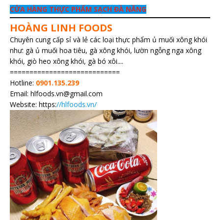
CỬA HÀNG THỰC PHẨM SẠCH ĐÀ NẴNG
HOÀNG LINH FOODS
Chuyên cung cấp sỉ và lẻ các loại thực phẩm ủ muối xông khói
như: gà ủ muối hoa tiêu, gà xông khói, lườn ngỗng nga xông
khói, giò heo xông khói, gà bó xôi....
============================
Hotline:
0901.135.239
Email: hlfoods.vn@gmail.com
Website: https:
//hlfoods.vn/