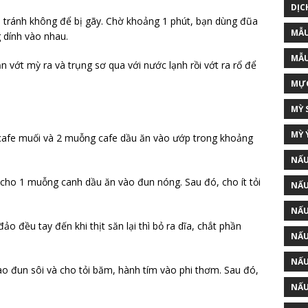
DỊC
, tránh không để bị gãy. Chờ khoảng 1 phút, bạn dùng đũa
MẪU
 dính vào nhau.
MẪU
n vớt mỳ ra và trụng sơ qua với nước lạnh rồi vớt ra rổ để
MỰC
MỲ 
MỲ 
 cafe muối và 2 muỗng cafe dầu ăn vào ướp trong khoảng
NẤU
 cho 1 muỗng canh dầu ăn vào đun nóng. Sau đó, cho ít tỏi
NẤU
NẤU
o đều tay đến khi thịt săn lại thì bỏ ra dĩa, chắt phần
NẤU
NẤU
ào đun sôi và cho tỏi băm, hành tím vào phi thơm. Sau đó,
NẤU