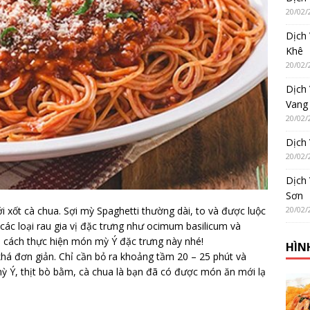
20/02/
Dịch
Khê
20/02/
Dịch
Vang
20/02/
Dịch 
20/02/
Dịch
Sơn
20/02/
xốt cà chua. Sợi mỳ Spaghetti thường dài, to và được luộc
các loại rau gia vị đặc trưng như ocimum basilicum và
n cách thực hiện món mỳ Ý đặc trưng này nhé!
HÌN
khá đơn giản. Chỉ cần bỏ ra khoảng tầm 20 – 25 phút và
ỳ Ý, thịt bò bằm, cà chua là bạn đã có được món ăn mới lạ