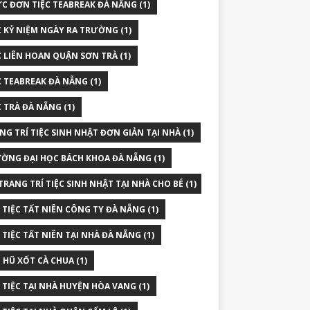
C ĐƠN TIỆC TEABREAK ĐÀ NẴNG
(1)
C KỶ NIỆM NGÀY RA TRƯỜNG
(1)
C LIÊN HOAN QUẬN SƠN TRÀ
(1)
C TEABREAK ĐÀ NẴNG
(1)
C TRÀ ĐÀ NẴNG
(1)
NG TRÍ TIỆC SINH NHẬT ĐƠN GIẢN TẠI NHÀ
(1)
ỜNG ĐẠI HỌC BÁCH KHOA ĐÀ NẴNG
(1)
TRANG TRÍ TIỆC SINH NHẬT TẠI NHÀ CHO BÉ
(1)
 TIỆC TẤT NIÊN CÔNG TY ĐÀ NẴNG
(1)
 TIỆC TẤT NIÊN TẠI NHÀ ĐÀ NẴNG
(1)
 HŨ XỐT CÀ CHUA
(1)
 TIỆC TẠI NHÀ HUYỆN HÒA VANG
(1)