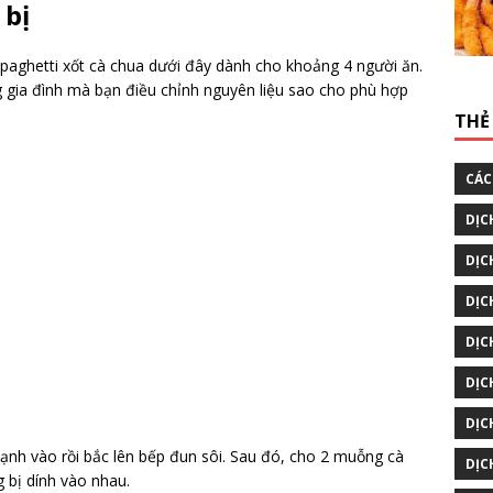
 bị
paghetti xốt cà chua dưới đây dành cho khoảng 4 người ăn.
g gia đình mà bạn điều chỉnh nguyên liệu sao cho phù hợp
THẺ 
CÁC
DỊC
DỊC
DỊC
DỊC
DỊC
DỊC
 lạnh vào rồi bắc lên bếp đun sôi. Sau đó, cho 2 muỗng cà
DỊC
 bị dính vào nhau.