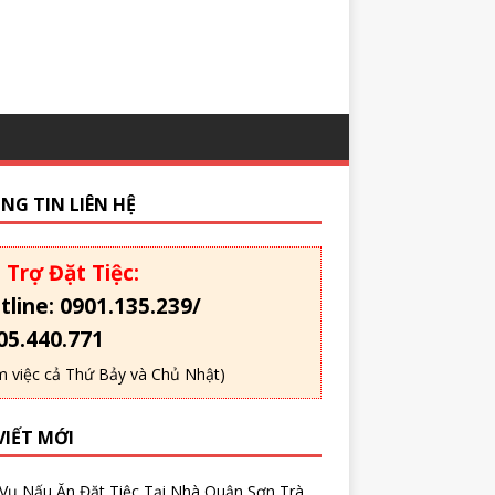
NG TIN LIÊN HỆ
 Trợ Đặt Tiệc:
tline: 0901.135.239/
05.440.771
m việc cả Thứ Bảy và Chủ Nhật)
VIẾT MỚI
 Vụ Nấu Ăn Đặt Tiệc Tại Nhà Quận Sơn Trà