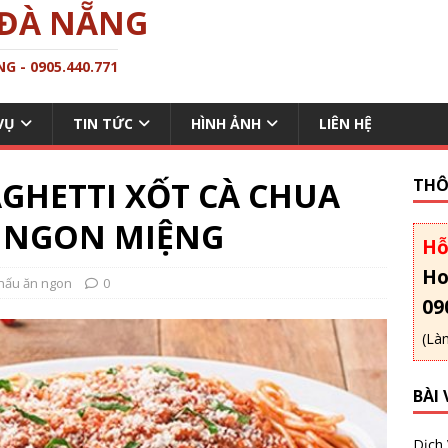
 ĐÀ NẴNG
G - 0905.440.771
VỤ
TIN TỨC
HÌNH ẢNH
LIÊN HỆ
GHETTI XỐT CÀ CHUA
THÔ
I NGON MIỆNG
Hỗ
Ho
nấu ăn ngon
0
09
(Là
BÀI 
Dịch