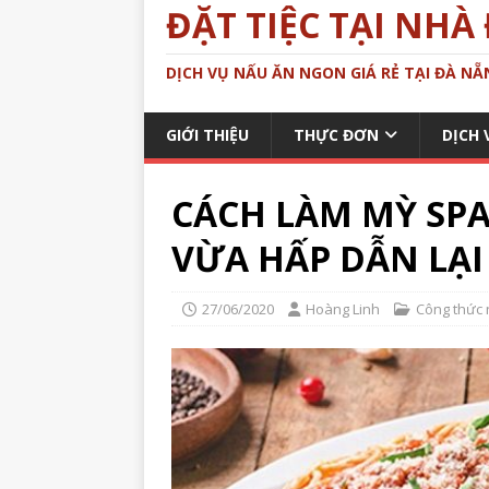
ĐẶT TIỆC TẠI NHÀ
DỊCH VỤ NẤU ĂN NGON GIÁ RẺ TẠI ĐÀ NẴN
GIỚI THIỆU
THỰC ĐƠN
DỊCH 
CÁCH LÀM MỲ SPA
VỪA HẤP DẪN LẠ
27/06/2020
Hoàng Linh
Công thức 