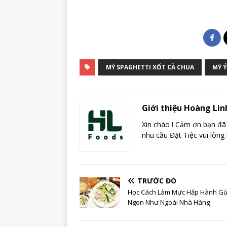
MỲ SPAGHETTI XỐT CÀ CHUA
MỲ Ý
Giới thiệu Hoàng Lin
Xin chào ! Cảm ơn bạn đã 
nhu cầu Đặt Tiệc vui lòng 
TRƯỚC ĐÓ
Học Cách Làm Mực Hấp Hành G
Ngon Như Ngoài Nhà Hàng