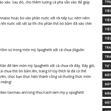
THỰ
o xào. Sau đó, cho thêm tương cà pha sẵn vào để giúp
TIỆ
nnaise hoặc bơ vào phần nước xốt rồi tiếp tục nêm nếm
TIỆ
 khi nước xốt sệt lại thì cho phần thịt bò bằm đã xào chín
TIỆ
TIỆ
TRA
g tôm sú trong món mỳ Spaghetti xốt cà chua (Nguồn:
TRƯ
phần để làm món mỳ Spaghetti xốt cà chua rồi đấy. Bây giờ,
TỰ 
à chua thịt bò bằm lên, trang trí tùy thích là đã có thể
ĐẶT
trên, chúc bạn thực hiện thành công và thưởng thức món
 miệng!
ĐẶT
dao-tao/nau-an/cong-thuc/cach-lam-my-y-spaghetti
ĐẬU
ĐẶT