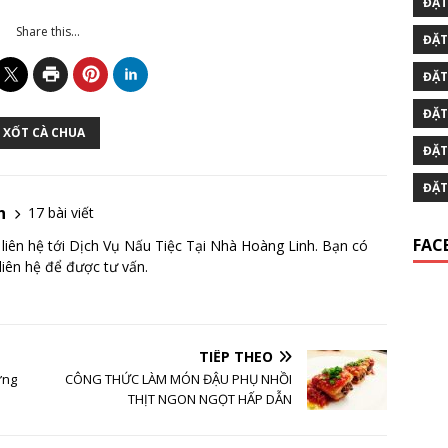
ĐẶT
Share this...
ĐẶT
ĐẶT
ĐẶT
 XỐT CÀ CHUA
ĐẶT
ĐẶT
h
17 bài viết
FAC
liên hệ tới Dịch Vụ Nấu Tiệc Tại Nhà Hoàng Linh. Bạn có
liên hệ để được tư vấn.
TIẾP THEO
ừng
CÔNG THỨC LÀM MÓN ĐẬU PHỤ NHỒI
THỊT NGON NGỌT HẤP DẪN