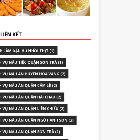
LIÊN KẾT
H LÀM ĐẬU HŨ NHỒI THỊT
(1)
H VỤ NẤU TIỆC QUẬN SƠN TRÀ
(1)
H VỤ NẤU ĂN HUYỆN HÒA VANG
(2)
H VỤ NẤU ĂN QUẬN CẨM LỆ
(2)
H VỤ NẤU ĂN QUẬN HẢI CHÂU
(2)
H VỤ NẤU ĂN QUẬN LIÊN CHIỂU
(2)
H VỤ NẤU ĂN QUẬN NGŨ HÀNH SƠN
(2)
H VỤ NẤU ĂN QUẬN SƠN TRÀ
(1)